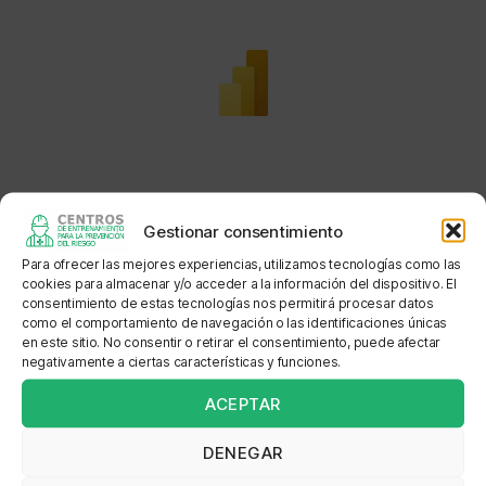
Gestionar consentimiento
Centros de entrenamiento para
Para ofrecer las mejores experiencias, utilizamos tecnologías como las
trabajo en alturas Bogotá
cookies para almacenar y/o acceder a la información del dispositivo. El
consentimiento de estas tecnologías nos permitirá procesar datos
como el comportamiento de navegación o las identificaciones únicas
Por ejemplo, si desea conocer los centros de
en este sitio. No consentir o retirar el consentimiento, puede afectar
capacitación para trabajo en alturas autorizados en
negativamente a ciertas características y funciones.
Bogotá, utilice los filtros de programa y departamento:
ACEPTAR
En programa marque la opción: TRABAJO EN
DENEGAR
ALTURAS