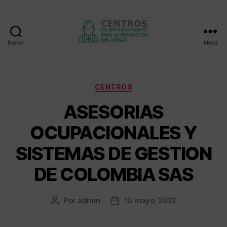
Buscar
Menú
Centros
de
entrenamiento
Categorías
CENTROS
ASESORIAS
OCUPACIONALES Y
SISTEMAS DE GESTION
DE COLOMBIA SAS
Por
admin
10 mayo, 2022
Autor
Fecha
de
de
la
la