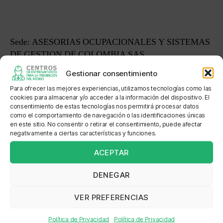
entrada
entrada
Sede: ASESORIAS OCUPACIONALES Y SISTEMAS
DE GESTION DE COLOMBIA SAS
Gestionar consentimiento
Dirección: Calle 84B No 39B-20
Para ofrecer las mejores experiencias, utilizamos tecnologías como las
cookies para almacenar y/o acceder a la información del dispositivo. El
Localización: BARRANQUILLA
consentimiento de estas tecnologías nos permitirá procesar datos
como el comportamiento de navegación o las identificaciones únicas
en este sitio. No consentir o retirar el consentimiento, puede afectar
negativamente a ciertas características y funciones.
←
CCP TRABAJO EN ALTURA SAS
ACEPTAR
→
TEAM SAFETY SAS
DENEGAR
VER PREFERENCIAS
Política de Privacidad
Política de Privacidad