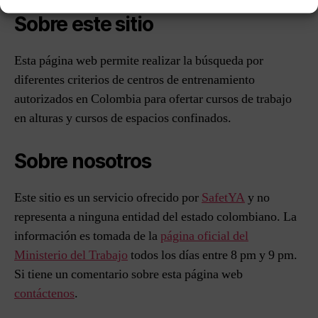
Sobre este sitio
Esta página web permite realizar la búsqueda por
diferentes criterios de centros de entrenamiento
autorizados en Colombia para ofertar cursos de trabajo
en alturas y cursos de espacios confinados.
Sobre nosotros
Este sitio es un servicio ofrecido por
SafetYA
y no
representa a ninguna entidad del estado colombiano. La
información es tomada de la
página oficial del
Ministerio del Trabajo
todos los días entre 8 pm y 9 pm.
Si tiene un comentario sobre esta página web
contáctenos
.