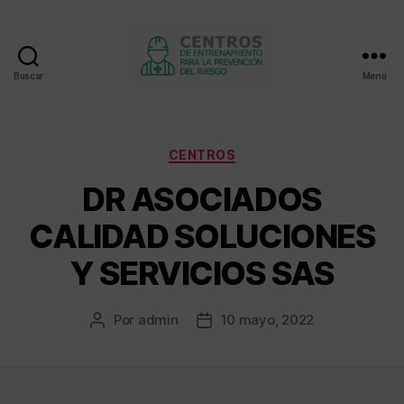
Buscar
Menú
Centros
de
entrenamiento
Categorías
CENTROS
DR ASOCIADOS
CALIDAD SOLUCIONES
Y SERVICIOS SAS
Por
admin
10 mayo, 2022
Autor
Fecha
de
de
la
la
entrada
entrada