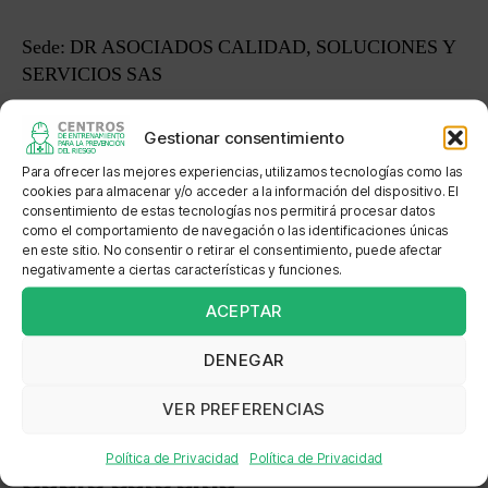
Sede: DR ASOCIADOS CALIDAD, SOLUCIONES Y
SERVICIOS SAS
Dirección: KM 37 VIA MEDELLIN BOGOTA
Gestionar consentimiento
Para ofrecer las mejores experiencias, utilizamos tecnologías como las
Localización: CENTRO EMPRESARIAL RIOTEX
cookies para almacenar y/o acceder a la información del dispositivo. El
consentimiento de estas tecnologías nos permitirá procesar datos
como el comportamiento de navegación o las identificaciones únicas
en este sitio. No consentir o retirar el consentimiento, puede afectar
negativamente a ciertas características y funciones.
←
HSEQ DE COLOMBIA SAS
ACEPTAR
→
TRITURADOS PAZ DE RIO S.A.S.
DENEGAR
VER PREFERENCIAS
Política de Privacidad
Política de Privacidad
Sobre este sitio