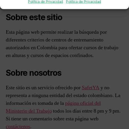
Política de Privacidad
Política de Privacidad
Sobre este sitio
Esta página web permite realizar la búsqueda por
diferentes criterios de centros de entrenamiento
autorizados en Colombia para ofertar cursos de trabajo
en alturas y cursos de espacios confinados.
Sobre nosotros
Este sitio es un servicio ofrecido por
SafetYA
y no
representa a ninguna entidad del estado colombiano. La
información es tomada de la
página oficial del
Ministerio del Trabajo
todos los días entre 8 pm y 9 pm.
Si tiene un comentario sobre esta página web
contáctenos
.