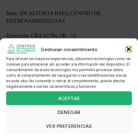
Sede: EN ALTURAS HSEQ CENTRO DE
ENTRENAMIENTO SAS
Dirección: CRA 62 No. 5B - 13
Gestionar consentimiento
Localización: 8 METROS DE FRENTE POR 24 DE
FONDO
Para ofrecer las mejores experiencias, utilizamos tecnologías como las
cookies para almacenar y/o acceder a la información del dispositivo. El
consentimiento de estas tecnologías nos permitirá procesar datos
como el comportamiento de navegación o las identificaciones únicas
en este sitio. No consentir o retirar el consentimiento, puede afectar
negativamente a ciertas características y funciones.
←
ANALISTA EN SEGURIDAD INDUSTRIAL E
INGENIERIA SAS
ACEPTAR
→
ASESORAMIENTO DE IMPLEMENTOS DE
SEGURIDAD INDUSTRIAL SAS
DENEGAR
VER PREFERENCIAS