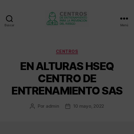
Buscar
Menú
Centros
de
entrenamiento
Categorías
CENTROS
EN ALTURAS HSEQ
CENTRO DE
ENTRENAMIENTO SAS
Por
admin
10 mayo, 2022
Autor
Fecha
de
de
la
la
entrada
entrada