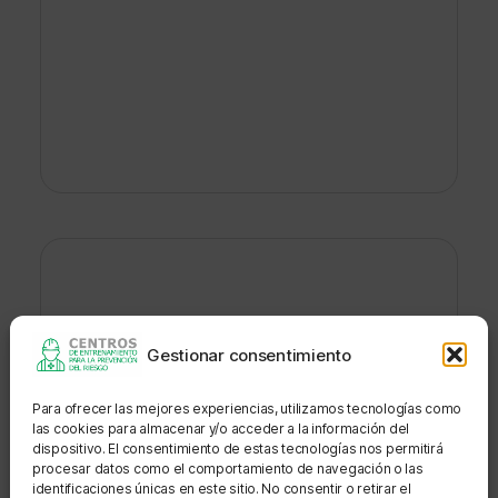
ACTIVA SALUD OCUPACIONAL
Gestionar consentimiento
S.A.S.
Para ofrecer las mejores experiencias, utilizamos tecnologías como
las cookies para almacenar y/o acceder a la información del
Departamento:
VALLE DEL CAUCA
dispositivo. El consentimiento de estas tecnologías nos permitirá
procesar datos como el comportamiento de navegación o las
Municipio o ciudad:
CALI
identificaciones únicas en este sitio. No consentir o retirar el