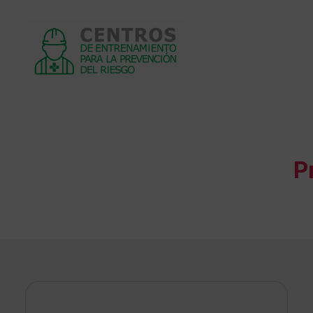
Centros
de
entrenamiento
P