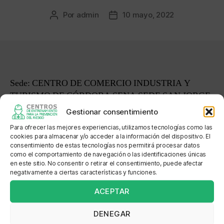
Por
admin
10 mayo, 2022
Autor
Fecha
de
de
la
la
entrada
entrada
Sede: CENTRO DE COMERCIO INDUSTRIA Y
TURISMO DE CÓRDOBA SENA SEDE SAN JORGE
Gestionar consentimiento
Dirección: CALLE 24 Y 27 AVENIDA
Para ofrecer las mejores experiencias, utilizamos tecnologías como las
CIRCUNVALAR MONTERIA CARRERA 5 N o 26-50
cookies para almacenar y/o acceder a la información del dispositivo. El
consentimiento de estas tecnologías nos permitirá procesar datos
Localización: FRENTE AL SAO FRENTE A LOS
como el comportamiento de navegación o las identificaciones únicas
en este sitio. No consentir o retirar el consentimiento, puede afectar
CHOLOS
negativamente a ciertas características y funciones.
ACEPTAR
DENEGAR
←
CEIOR SAS