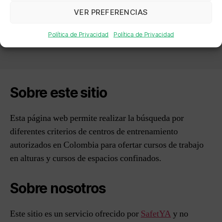
→
SOLUCIONES DE INGENIERIA EN SEGURIDAD
VER PREFERENCIAS
INDUSTRIAL SISI SAS
Política de Privacidad
Política de Privacidad
Sobre este sitio
Esta página web permite realizar la búsqueda por
diferentes criterios de centros de entrenamiento
autorizados en Colombia para ofertar cursos de trabajo
en alturas y cursos de espacios confinados.
Sobre nosotros
Este sitio es un servicio ofrecido por
SafetYA
y no