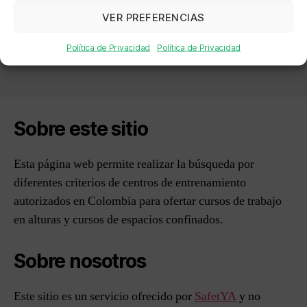
SAS
VER PREFERENCIAS
→
ULTRA SCALA SAS
Política de Privacidad
Política de Privacidad
Sobre este sitio
Esta página web permite realizar la búsqueda por
diferentes criterios de centros de entrenamiento
autorizados en Colombia para ofertar cursos de trabajo
en alturas y cursos de espacios confinados.
Sobre nosotros
Este sitio es un servicio ofrecido por
SafetYA
y no