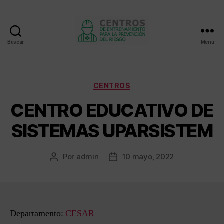
Buscar
Menú
Centros
de
entrenamiento
Categorías
CENTROS
CENTRO EDUCATIVO DE
SISTEMAS UPARSISTEM
Por
admin
10 mayo, 2022
Autor
Fecha
de
de
la
la
entrada
entrada
Departamento:
CESAR