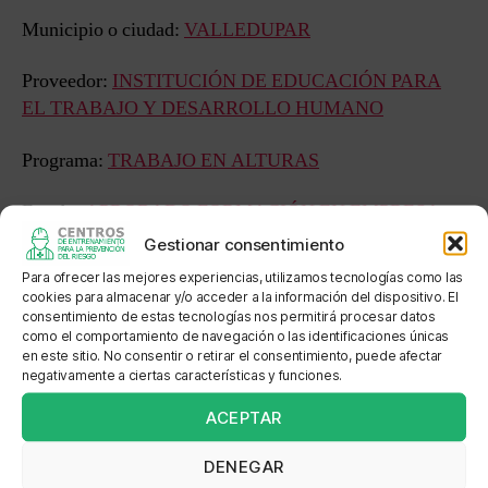
Municipio o ciudad:
VALLEDUPAR
Proveedor:
INSTITUCIÓN DE EDUCACIÓN PARA
EL TRABAJO Y DESARROLLO HUMANO
Programa:
TRABAJO EN ALTURAS
Estado:
APROBADO FORMACIÓN EN EMPRESA
Gestionar consentimiento
Sede: CENTRO DE PRACTICAS UPARSISTEM
Para ofrecer las mejores experiencias, utilizamos tecnologías como las
cookies para almacenar y/o acceder a la información del dispositivo. El
Dirección: CALLE 59 NO 18D - 351
consentimiento de estas tecnologías nos permitirá procesar datos
como el comportamiento de navegación o las identificaciones únicas
en este sitio. No consentir o retirar el consentimiento, puede afectar
Localización: ZONA AEROPUERTO
negativamente a ciertas características y funciones.
ACEPTAR
DENEGAR
←
SEGURIDAD Y SALUD EN EL TRABAJO HSEQ