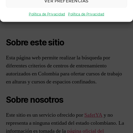
VER PREFERENCIAS
Política de Privacidad
Política de Privacidad
Sobre este sitio
Esta página web permite realizar la búsqueda por
diferentes criterios de centros de entrenamiento
autorizados en Colombia para ofertar cursos de trabajo
en alturas y cursos de espacios confinados.
Sobre nosotros
Este sitio es un servicio ofrecido por
SafetYA
y no
representa a ninguna entidad del estado colombiano. La
información es tomada de la
página oficial del