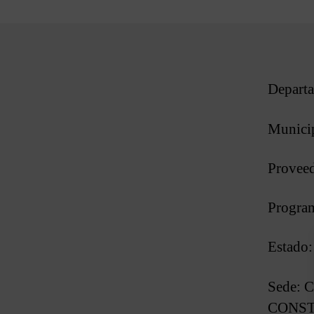
Depart
Municip
Provee
Progra
Estado
Sede:
CONST