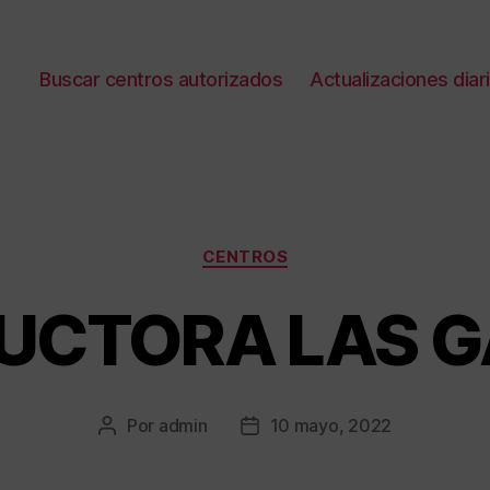
Buscar centros autorizados
Actualizaciones diar
Categorías
CENTROS
CTORA LAS G
Por
admin
10 mayo, 2022
Autor
Fecha
de
de
la
la