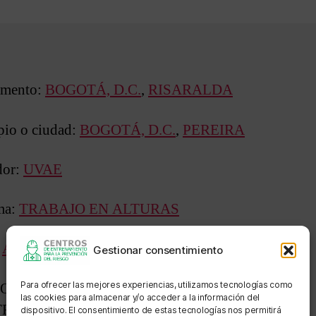
entrada
entrada
amento:
BOGOTÁ, D.C.
,
RISARALDA
io o ciudad:
BOGOTÁ, D.C.
,
PEREIRA
dor:
UVAE
ma:
TRABAJO EN ALTURAS
:
APROBADO FORMACIÓN EN EMPRESA
Gestionar consentimiento
Para ofrecer las mejores experiencias, utilizamos tecnologías como
 CONSTRUCTORA LAS GALIAS BOGOTA
las cookies para almacenar y/o acceder a la información del
RUCTORA LAS GALIAS PEREIRA
dispositivo. El consentimiento de estas tecnologías nos permitirá