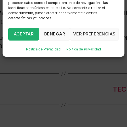
procesar datos como el comportamiento de navegación o las
identificaciones únicas en este sitio. No consentir o retirar el
ión: AVENIDA CARRERA 9 N. 101 - 67 PISO 6 Call
consentimiento, puede afectar negativamente a ciertas
características y funciones.
 1E Mirador de Llano Grande
ACEPTAR
DENEGAR
VER PREFERENCIAS
zación: CALLE 16H # 98A-35 MIRADOR DE LLA
DE
Política de Privacidad
Política de Privacidad
TEC