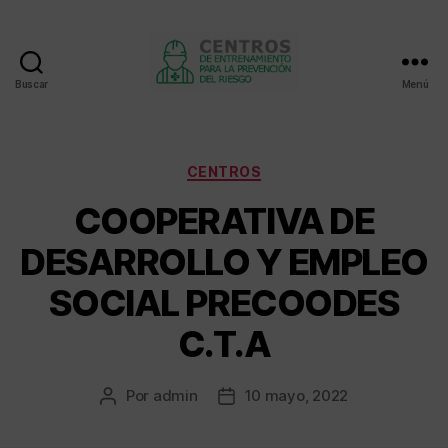
Buscar
Menú
Centros
de
entrenamiento
Categorías
CENTROS
COOPERATIVA DE
DESARROLLO Y EMPLEO
SOCIAL PRECOODES
C.T.A
Por
admin
10 mayo, 2022
Autor
Fecha
de
de
la
la