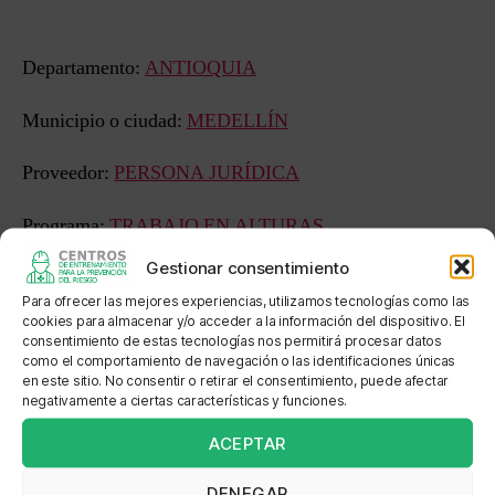
entrada
entrada
Departamento:
ANTIOQUIA
Municipio o ciudad:
MEDELLÍN
Proveedor:
PERSONA JURÍDICA
Programa:
TRABAJO EN ALTURAS
Gestionar consentimiento
Estado:
APROBADO FORMACIÓN EN EMPRESA
Para ofrecer las mejores experiencias, utilizamos tecnologías como las
cookies para almacenar y/o acceder a la información del dispositivo. El
Sede: ALTURAS VILLANUEVA
consentimiento de estas tecnologías nos permitirá procesar datos
como el comportamiento de navegación o las identificaciones únicas
Dirección: Calle 57 No. 45 75
en este sitio. No consentir o retirar el consentimiento, puede afectar
negativamente a ciertas características y funciones.
Localización: Argentina pasando la Avenida Oriental
ACEPTAR
DENEGAR