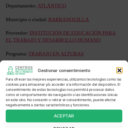
Departamento:
ATLÁNTICO
Municipio o ciudad:
BARRANQUILLA
Proveedor:
INSTITUCIÓN DE EDUCACIÓN PARA
EL TRABAJO Y DESARROLLO HUMANO
Programa:
TRABAJO EN ALTURAS
Estado:
APROBADO FORMACIÓN EN EMPRESA
Gestionar consentimiento
Para ofrecer las mejores experiencias, utilizamos tecnologías como las
Sede: CORPORACIÓN EDUCATIVA FORMAR CEF
cookies para almacenar y/o acceder a la información del dispositivo. El
SEDE B
consentimiento de estas tecnologías nos permitirá procesar datos
como el comportamiento de navegación o las identificaciones únicas
en este sitio. No consentir o retirar el consentimiento, puede afectar
Dirección: Cra 43 No 68 - 63 Calle 69 # 41-209
negativamente a ciertas características y funciones.
Localización: Edificio
ACEPTAR