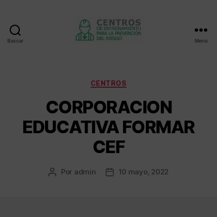
Buscar
Menú
Centros
de
entrenamiento
Categorías
CENTROS
CORPORACION
EDUCATIVA FORMAR
CEF
Por
admin
10 mayo, 2022
Autor
Fecha
de
de
la
la
entrada
entrada