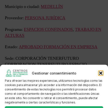
Municipio o ciudad:
MEDELLÍN
Proveedor:
PERSONA JURÍDICA
Programa:
ESPACIOS CONFINADOS
,
TRABAJO EN
ALTURAS
Estado:
APROBADO FORMACIÓN EN EMPRESA
Sede: CORPORACIÓN TENERFUTURO
CORPORACION TENERFUTURO ESPACIO
CONFINADO
Gestionar consentimiento
Para ofrecer las mejores experiencias, utilizamos tecnologías como las
Dirección: CARRERA 51 A N. 12 B SUR 41 Cra 51 A #
cookies para almacenar y/o acceder a la información del dispositivo. El
12 B sur 41
consentimiento de estas tecnologías nos permitirá procesar datos
como el comportamiento de navegación o las identificaciones únicas
en este sitio. No consentir o retirar el consentimiento, puede afectar
Localización: BODEGA MEDELLIN
negativamente a ciertas características y funciones.