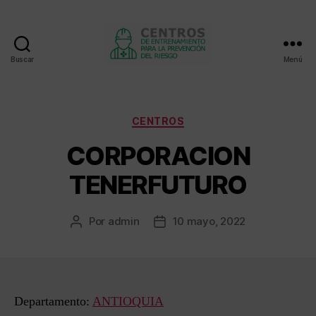
Buscar
Menú
Centros
de
entrenamiento
Categorías
CENTROS
CORPORACION
TENERFUTURO
Por
admin
10 mayo, 2022
Autor
Fecha
de
de
la
la
entrada
entrada
Departamento:
ANTIOQUIA