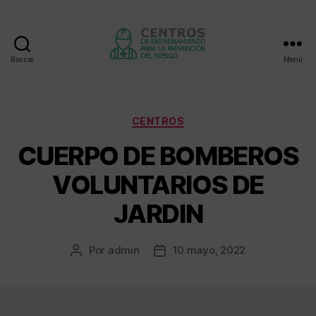
Buscar
Menú
Centros
de
entrenamiento
Categorías
CENTROS
CUERPO DE BOMBEROS
VOLUNTARIOS DE
JARDIN
Por
admin
10 mayo, 2022
Autor
Fecha
de
de
la
la
entrada
entrada