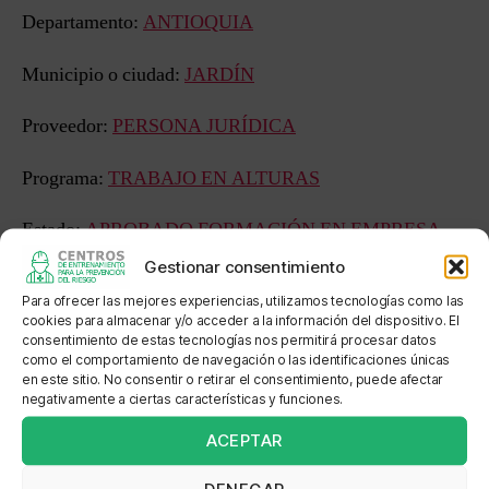
Departamento:
ANTIOQUIA
Municipio o ciudad:
JARDÍN
Proveedor:
PERSONA JURÍDICA
Programa:
TRABAJO EN ALTURAS
Estado:
APROBADO FORMACIÓN EN EMPRESA
Gestionar consentimiento
Sede: CUERPO DE BOMBEROS VOLUNTARIOS DE
Para ofrecer las mejores experiencias, utilizamos tecnologías como las
JARDIN
cookies para almacenar y/o acceder a la información del dispositivo. El
consentimiento de estas tecnologías nos permitirá procesar datos
Dirección: CRA 6 N 1 - 74
como el comportamiento de navegación o las identificaciones únicas
en este sitio. No consentir o retirar el consentimiento, puede afectar
negativamente a ciertas características y funciones.
Localización: Vía Jardín Medellín
ACEPTAR