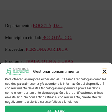
de
de
la
la
entrada
entrada
Departamento:
BOGOTÁ, D.C.
Municipio o ciudad:
BOGOTÁ, D.C.
Proveedor:
PERSONA JURÍDICA
Programa:
TRABAJO EN ALTURAS
Gestionar consentimiento
Estado:
APROBADO FORMACIÓN EN EMPRESA
Para ofrecer las mejores experiencias, utilizamos tecnologías como las
cookies para almacenar y/o acceder a la información del dispositivo. El
Sede: CHAPINERO
consentimiento de estas tecnologías nos permitirá procesar datos
como el comportamiento de navegación o las identificaciones únicas
Dirección: calle 71 Nº 21 44
en este sitio. No consentir o retirar el consentimiento, puede afectar
negativamente a ciertas características y funciones.
Localización: 5 cuadras al occidente de la estación calle
ACEPTAR