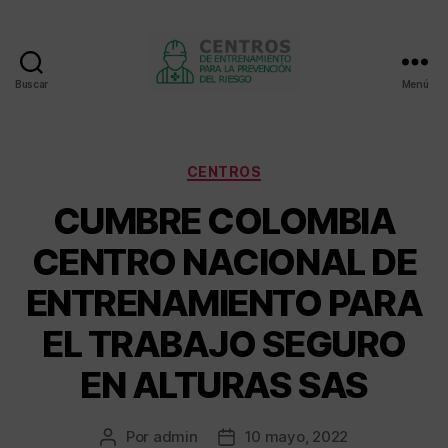
Buscar
Menú
Centros
de
entrenamiento
Categorías
CENTROS
CUMBRE COLOMBIA
CENTRO NACIONAL DE
ENTRENAMIENTO PARA
EL TRABAJO SEGURO
EN ALTURAS SAS
Por
admin
10 mayo, 2022
Autor
Fecha