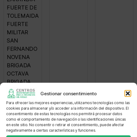
FUERTE DE
TOLEMAIDA
FUERTE
MILITAR
SAN
FERNANDO
NOVENA
BRIGADA
OCTAVA
BRIGADA
OCTAVA
Gestionar consentimiento
DIVISIÓN
Para ofrecer las mejores experiencias, utilizamos tecnologías como las
DECIMA
cookies para almacenar y/o acceder a la información del dispositivo. El
consentimiento de estas tecnologías nos permitirá procesar datos
SEXTA
como el comportamiento de navegación o las identificaciones únicas
BRIGADA
en este sitio. No consentir o retirar el consentimiento, puede afectar
negativamente a ciertas características y funciones.
DECIMO