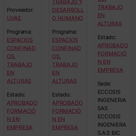
TRABAJO Y
TRABAJO
Proveedor:
DESARROLL
EN
UVAE
O HUMANO
ALTURAS
Programa:
Programa:
Estado:
ESPACIOS
ESPACIOS
APROBADO
CONFINAD
CONFINAD
FORMACIÓ
OS
,
OS
,
N EN
TRABAJO
TRABAJO
EMPRESA
EN
EN
ALTURAS
ALTURAS
Sede:
ECCOSIS
Estado:
Estado:
INGENERIA
APROBADO
APROBADO
SAS
FORMACIÓ
FORMACIÓ
ECCOSIS
N EN
N EN
INGENIERA
EMPRESA
EMPRESA
S.A.S BIC