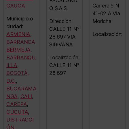
ESCALAND
CAUCA
Carrera 5 N
O S.A.S.
41-02 A Via
Municipio o
Dirección:
Morichal
ciudad:
CALLE 11 N°
ARMENIA
,
Localización:
28 697 VIA
BARRANCA
SIRIVANA
BERMEJA
,
BARRANQU
Localización:
ILLA
,
CALLE 11 N°
BOGOTÁ,
28 697
D.C.
,
BUCARAMA
NGA
,
CALI
,
CAREPA
,
CÚCUTA
,
DISTRACCI
ÓN
,