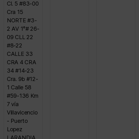
Cl. 5 #83-00
Cra 15
NORTE #3-
2 AV 1°# 26-
09 CLL 22
#8-22
CALLE 33
CRA 4 CRA
34 #14-23
Cra. 9b #12-
1 Calle 58
#59-136 Km
7 vía
Villavicencio
- Puerto
Lopez
LARANDIA