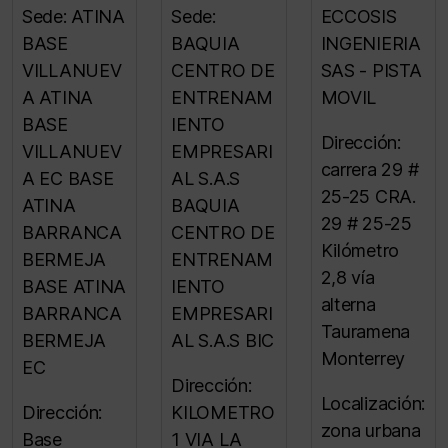
Sede: ATINA
Sede:
ECCOSIS
BASE
BAQUIA
INGENIERIA
VILLANUEV
CENTRO DE
SAS - PISTA
A ATINA
ENTRENAM
MOVIL
BASE
IENTO
Dirección:
VILLANUEV
EMPRESARI
carrera 29 #
A EC BASE
AL S.A.S
25-25 CRA.
ATINA
BAQUIA
29 # 25-25
BARRANCA
CENTRO DE
Kilómetro
BERMEJA
ENTRENAM
2,8 vía
BASE ATINA
IENTO
alterna
BARRANCA
EMPRESARI
Tauramena
BERMEJA
AL S.A.S BIC
Monterrey
EC
Dirección:
Localización:
Dirección:
KILOMETRO
zona urbana
Base
1 VIA LA