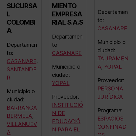
SUCURSA
MIENTO
Departamen
L
EMPRESA
to:
COLOMBI
RIAL S.A.S
CASANARE
A
Departamen
Municipio o
Departamen
to:
ciudad:
to:
CASANARE
TAURAMEN
CASANARE
,
Municipio o
A
,
YOPAL
SANTANDE
ciudad:
R
Proveedor:
YOPAL
PERSONA
Municipio o
Proveedor:
JURÍDICA
ciudad:
INSTITUCIÓ
BARRANCA
Programa:
N DE
BERMEJA
,
ESPACIOS
EDUCACIÓ
VILLANUEV
CONFINAD
N PARA EL
A
OS
,