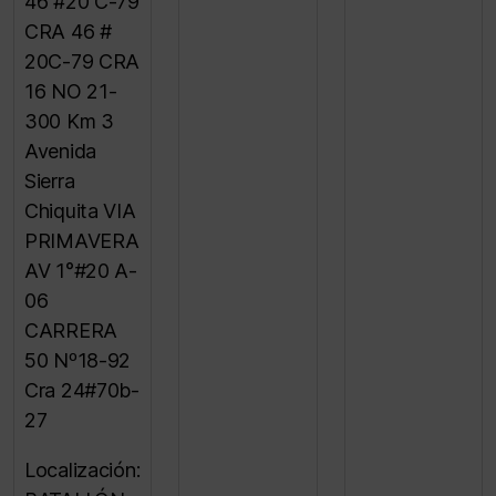
46 #20 C-79
CRA 46 #
20C-79 CRA
16 NO 21-
300 Km 3
Avenida
Sierra
Chiquita VIA
PRIMAVERA
AV 1°#20 A-
06
CARRERA
50 Nº18-92
Cra 24#70b-
27
Localización: