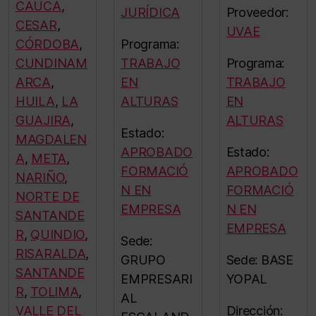
CAUCA
,
JURÍDICA
Proveedor:
CESAR
,
UVAE
CÓRDOBA
,
Programa:
CUNDINAM
TRABAJO
Programa:
ARCA
,
EN
TRABAJO
HUILA
,
LA
ALTURAS
EN
GUAJIRA
,
ALTURAS
Estado:
MAGDALEN
APROBADO
Estado:
A
,
META
,
FORMACIÓ
APROBADO
NARIÑO
,
N EN
FORMACIÓ
NORTE DE
EMPRESA
N EN
SANTANDE
EMPRESA
R
,
QUINDIO
,
Sede:
RISARALDA
,
GRUPO
Sede: BASE
SANTANDE
EMPRESARI
YOPAL
R
,
TOLIMA
,
AL
VALLE DEL
Dirección: