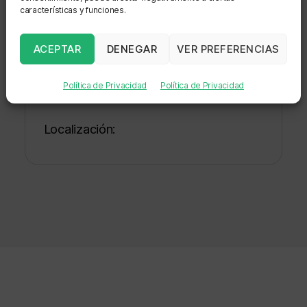
características y funciones.
Sede: CENTRO DE RECURSOS
NATURALES INDUSTRIA Y
ACEPTAR
DENEGAR
VER PREFERENCIAS
BIODIVERSIDAD - MINERCOL
Política de Privacidad
Política de Privacidad
Dirección: MINERCOL - EL JARDÍN
Localización: