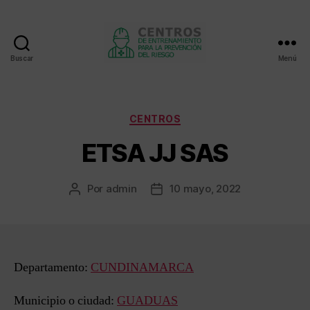
Buscar
Menú
Centros
de
entrenamiento
Categorías
CENTROS
ETSA JJ SAS
Por
admin
10 mayo, 2022
Autor
Fecha
de
de
la
la
entrada
entrada
Departamento:
CUNDINAMARCA
Municipio o ciudad:
GUADUAS