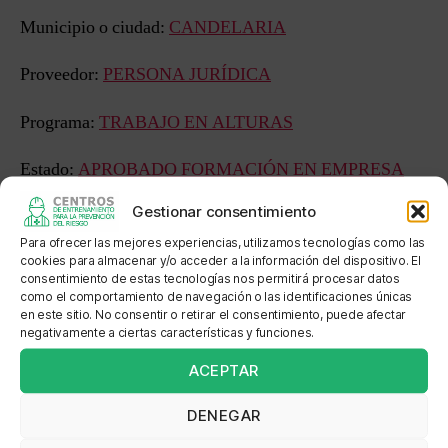
Municipio o ciudad:
CANDELARIA
Proveedor:
PERSONA JURÍDICA
Programa:
TRABAJO EN ALTURAS
Estado:
APROBADO FORMACIÓN EN EMPRESA
Gestionar consentimiento
Sede: FANOR RIOS CARABALI/ SERPROSAO
Para ofrecer las mejores experiencias, utilizamos tecnologías como las
cookies para almacenar y/o acceder a la información del dispositivo. El
Dirección: KM 6 Via Cali Candelaria
consentimiento de estas tecnologías nos permitirá procesar datos
como el comportamiento de navegación o las identificaciones únicas
Localización: Bodegas DH AMBIENTAL
en este sitio. No consentir o retirar el consentimiento, puede afectar
negativamente a ciertas características y funciones.
ACEPTAR
←
VPC PROTECCION EN ALTURAS
DENEGAR
→
PATRICIA CARRASCO Y ASOCIADOS LTDA