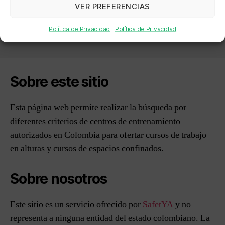
VER PREFERENCIAS
ASESORIAS INTEGRALES
Política de Privacidad
Política de Privacidad
Sobre este sitio
Esta página web permite realizar la búsqueda por
diferentes criterios de centros de entrenamiento
autorizados en Colombia para ofertar cursos de trabajo
en alturas y cursos de espacios confinados.
Sobre nosotros
Este sitio es un servicio ofrecido por
SafetYA
y no
representa a ninguna entidad del estado colombiano. La