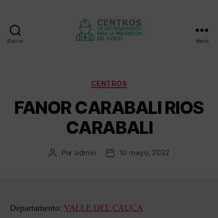
Buscar
Menú
Centros
de
entrenamiento
Categorías
CENTROS
FANOR CARABALI RIOS
CARABALI
Por
admin
10 mayo, 2022
Autor
Fecha
de
de
la
la
entrada
entrada
Departamento:
VALLE DEL CAUCA