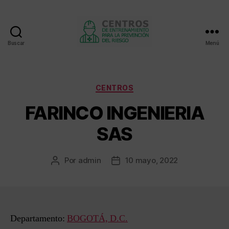
Buscar
Menú
Centros
de
entrenamiento
Categorías
CENTROS
FARINCO INGENIERIA
SAS
Por
admin
10 mayo, 2022
Autor
Fecha
de
de
la
la
entrada
entrada
Departamento:
BOGOTÁ, D.C.