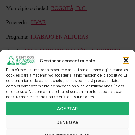
Municipio o ciudad:
BOGOTÁ, D.C.
Proveedor:
UVAE
Programa:
TRABAJO EN ALTURAS
Estado:
APROBADO FORMACIÓN EN EMPRESA
Gestionar consentimiento
Sede: FARINCO INGENIERIA SAS
Para ofrecer las mejores experiencias, utilizamos tecnologías como las
cookies para almacenar y/o acceder a la información del dispositivo. El
Dirección: Calle 38c sur No 73d-56
consentimiento de estas tecnologías nos permitirá procesar datos
como el comportamiento de navegación o las identificaciones únicas
en este sitio. No consentir o retirar el consentimiento, puede afectar
Localización:
negativamente a ciertas características y funciones.
ACEPTAR
DENEGAR
←
SOLETANCHE BACHY COLOMBIA
→
CEMEX COLOMBIA