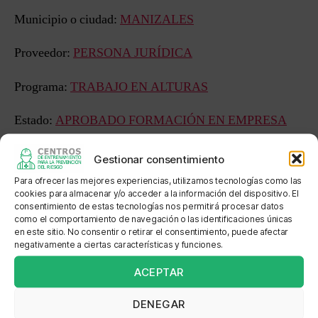
Municipio o ciudad:
MANIZALES
Proveedor:
PERSONA JURÍDICA
Programa:
TRABAJO EN ALTURAS
Estado:
APROBADO FORMACIÓN EN EMPRESA
Sede: FORMANDO CENTRO DE CAPACITACIÓN
Gestionar consentimiento
LTDA
Para ofrecer las mejores experiencias, utilizamos tecnologías como las
cookies para almacenar y/o acceder a la información del dispositivo. El
Dirección: CALLE 6A No 40 90
consentimiento de estas tecnologías nos permitirá procesar datos
como el comportamiento de navegación o las identificaciones únicas
en este sitio. No consentir o retirar el consentimiento, puede afectar
Localización: ECOPARQUE LA MONTAÑA
negativamente a ciertas características y funciones.
ACEPTAR
DENEGAR
←
HM CONSULTING GROUP ASESORES EM