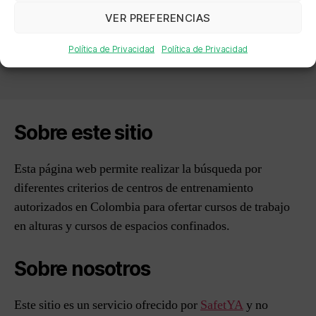
SALUD SAS
VER PREFERENCIAS
→
INNOVA HSEQ SAS
Política de Privacidad
Política de Privacidad
Sobre este sitio
Esta página web permite realizar la búsqueda por
diferentes criterios de centros de entrenamiento
autorizados en Colombia para ofertar cursos de trabajo
en alturas y cursos de espacios confinados.
Sobre nosotros
Este sitio es un servicio ofrecido por
SafetYA
y no