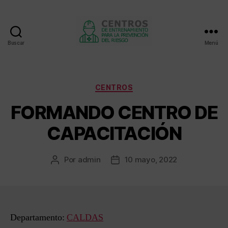
Buscar
Menú
Centros
de
entrenamiento
Categorías
CENTROS
FORMANDO CENTRO DE
CAPACITACIÓN
Por
admin
10 mayo, 2022
Autor
Fecha
de
de
la
la
entrada
entrada
Departamento:
CALDAS