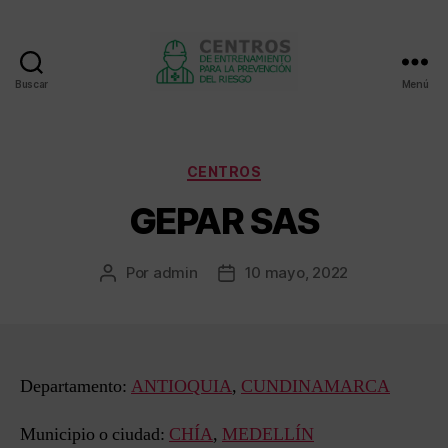
Buscar
Menú
Centros
de
entrenamiento
Categorías
CENTROS
GEPAR SAS
Por
admin
10 mayo, 2022
Autor
Fecha
de
de
la
la
entrada
entrada
Departamento:
ANTIOQUIA
,
CUNDINAMARCA
Municipio o ciudad:
CHÍA
,
MEDELLÍN