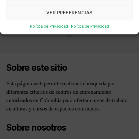
←
UNIDAD TECNOLÓGICA DE INNOVACIÓN Y
EMPRENDIMIENTO SUPERIOR UNIES
VER PREFERENCIAS
→
ASOCIACIÓN DE INGENIEROS EN SEGURIDAD
SALUD Y MEDIO AMBIENTE S.A.S.
Política de Privacidad
Política de Privacidad
Sobre este sitio
Esta página web permite realizar la búsqueda por
diferentes criterios de centros de entrenamiento
autorizados en Colombia para ofertar cursos de trabajo
en alturas y cursos de espacios confinados.
Sobre nosotros