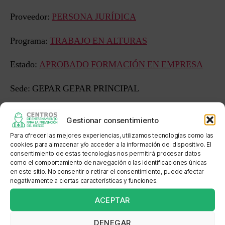
Proveedor:
PERSONA JURÍDICA
Programa:
TRABAJO EN ALTURAS
Estado:
APROBADO FORMACIÓN EN EMPRESA
Sede: GEPAR GEPAR PRINCIPAL
Dirección: CARRERA 10 # 14 69 CARRERA 50 A 67-
Gestionar consentimiento
18
Para ofrecer las mejores experiencias, utilizamos tecnologías como las
cookies para almacenar y/o acceder a la información del dispositivo. El
Localización: BODEGA COMERCIAL - A DOS
consentimiento de estas tecnologías nos permitirá procesar datos
CUADRAS DEL PARQUE PRINCIPAL CHIA PRADO
como el comportamiento de navegación o las identificaciones únicas
en este sitio. No consentir o retirar el consentimiento, puede afectar
CENTRO
negativamente a ciertas características y funciones.
ACEPTAR
DENEGAR