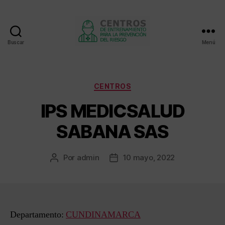
Buscar
Menú
Centros
de
entrenamiento
Categorías
CENTROS
IPS MEDICSALUD
SABANA SAS
Por
admin
10 mayo, 2022
Autor
Fecha
de
de
la
la
entrada
entrada
Departamento:
CUNDINAMARCA