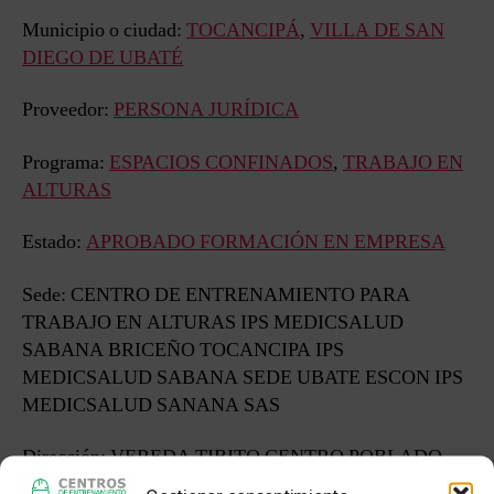
Municipio o ciudad:
TOCANCIPÁ
,
VILLA DE SAN
DIEGO DE UBATÉ
Proveedor:
PERSONA JURÍDICA
Programa:
ESPACIOS CONFINADOS
,
TRABAJO EN
ALTURAS
Estado:
APROBADO FORMACIÓN EN EMPRESA
Sede: CENTRO DE ENTRENAMIENTO PARA
TRABAJO EN ALTURAS IPS MEDICSALUD
SABANA BRICEÑO TOCANCIPA IPS
MEDICSALUD SABANA SEDE UBATE ESCON IPS
MEDICSALUD SANANA SAS
Dirección: VEREDA TIBITO CENTRO POBLADO
SECTOR LAS QUINTAS FINCA LA PONDEROSA