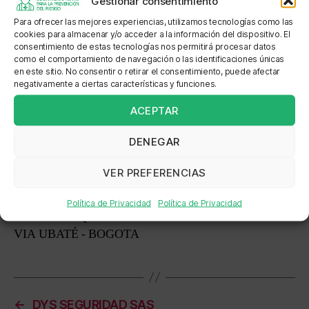
Gestionar consentimiento
TOCANCIPÁ VEREDA TIBITO CENTRO POBLADO
Para ofrecer las mejores experiencias, utilizamos tecnologías como las
SECTOR LAS QUINTAS FINCA LA PONDEROSA
cookies para almacenar y/o acceder a la información del dispositivo. El
TOCANCIPÁ KILOMETRO 1.5 VIA UBATE -
consentimiento de estas tecnologías nos permitirá procesar datos
como el comportamiento de navegación o las identificaciones únicas
BOGOTA, PARQUE EMPRESARIAL EBATE
en este sitio. No consentir o retirar el consentimiento, puede afectar
PARQUE EMPRESARIAL EBATÉ KM 1.5 VIA
negativamente a ciertas características y funciones.
UBATÉ - BOGOTA
ACEPTAR
Localización: VEREDA TIBITO CENTRO POBLADO
DENEGAR
SECTOR LAS QUINTAS FINCA LA PONDEROSA
VEREDA TIBITO CENTRO POBLADO SECTOR
VER PREFERENCIAS
LAS QUINTAS FINCA LA PONDEROSA KM 1,5
VIA UBATE - BOGOTA, PARQUE EMPRESARIAL
Política de Privacidad
Política de Privacidad
EBATE PARQUE EMPRESARIAL EBATÉ KM 1.5
VIA UBATÉ - BOGOTA
←
DYS SEGURIDAD SAS