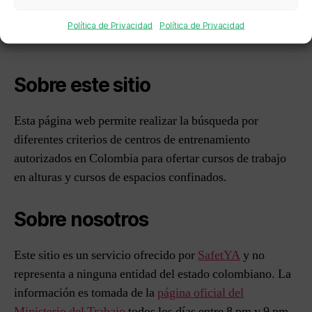
Política de Privacidad
Política de Privacidad
Sobre este sitio
Esta página web permite realizar la búsqueda por
diferentes criterios de centros de entrenamiento
autorizados en Colombia para ofertar cursos de trabajo
en alturas y cursos de espacios confinados.
Sobre nosotros
Este sitio es un servicio ofrecido por
SafetYA
y no
representa a ninguna entidad del estado colombiano. La
información es tomada de la
página oficial del
Ministerio del Trabajo
todos los días entre 8 pm y 9 pm.