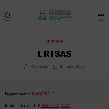
Buscar
Menú
Centros
de
entrenamiento
Categorías
CENTROS
L R I SAS
Por
admin
10 mayo, 2022
Autor
Fecha
de
de
la
la
entrada
entrada
Departamento:
BOGOTÁ, D.C.
Municipio o ciudad:
BOGOTÁ, D.C.