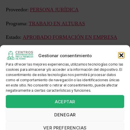
Proveedor:
PERSONA JURÍDICA
Programa:
TRABAJO EN ALTURAS
Estado:
APROBADO FORMACIÓN EN EMPRESA
Sede: LRI SAS
Gestionar consentimiento
Dirección: CRA 79B No. 41F -72 SUR
Para ofrecer las mejores experiencias, utilizamos tecnologías como las
cookies para almacenar y/o acceder a la información del dispositivo. El
consentimiento de estas tecnologías nos permitirá procesar datos
Localización:
como el comportamiento de navegación o las identificaciones únicas
en este sitio. No consentir o retirar el consentimiento, puede afectar
negativamente a ciertas características y funciones.
ACEPTAR
←
ADMINISTRACION INTEGRAL DEL RIESGO
DENEGAR
→
SEGURIDAD Y SALUD EN EL TRABAJO
ASESORES SAS
VER PREFERENCIAS