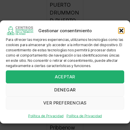
PUERTO
DRUMMON
D PUERTO
DRUMMON
Gestionar consentimiento
D TSEC
Para ofrecer las mejores experiencias, utilizamos tecnologías como las
cookies para almacenar y/o acceder a la información del dispositivo. El
Dirección:
consentimiento de estas tecnologías nos permitirá procesar datos
como el comportamiento de navegación o las identificaciones únicas
Km 31 via
en este sitio. No consentir o retirar el consentimiento, puede afectar
San Roque -
negativamente a ciertas características y funciones.
Bosconia,
ACEPTAR
mina
Pribbenow
DENEGAR
Km 31 via
VER PREFERENCIAS
San Roque -
Bosconia,
Política de Privacidad
Política de Privacidad
mina
Pribbenow