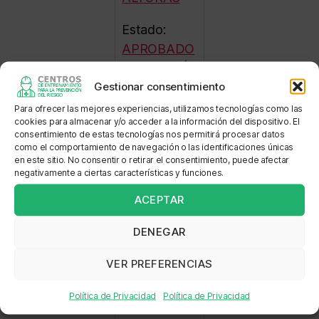
Estado:
APROBADO
FORMACIÓ
Gestionar consentimiento
N EN
EMPRESA
Para ofrecer las mejores experiencias, utilizamos tecnologías como las
cookies para almacenar y/o acceder a la información del dispositivo. El
consentimiento de estas tecnologías nos permitirá procesar datos
Sede:
como el comportamiento de navegación o las identificaciones únicas
MINEROS
en este sitio. No consentir o retirar el consentimiento, puede afectar
negativamente a ciertas características y funciones.
MINEROS
ALUVIAL
ACEPTAR
Dirección:
DENEGAR
CALLE 46 #
VER PREFERENCIAS
46-01 Calle
46 Nº 46
Política de Privacidad
Política de Privacidad
-01