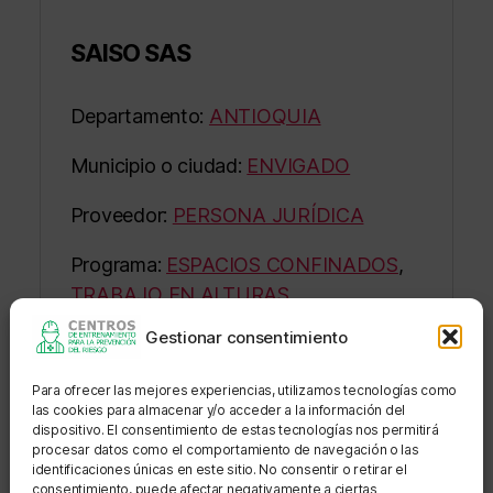
SAISO SAS
Departamento:
ANTIOQUIA
Municipio o ciudad:
ENVIGADO
Proveedor:
PERSONA JURÍDICA
Programa:
ESPACIOS CONFINADOS
,
TRABAJO EN ALTURAS
Gestionar consentimiento
Estado:
APROBADO FORMACIÓN EN
EMPRESA
Para ofrecer las mejores experiencias, utilizamos tecnologías como
las cookies para almacenar y/o acceder a la información del
Sede: SAISO ENVIGADO VEREDA
dispositivo. El consentimiento de estas tecnologías nos permitirá
ARENALES SAISO SAS ARENALES
procesar datos como el comportamiento de navegación o las
identificaciones únicas en este sitio. No consentir o retirar el
consentimiento, puede afectar negativamente a ciertas