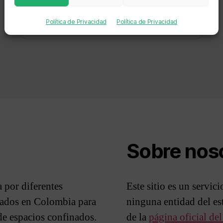
Localización:
Política de Privacidad
Política de Privacidad
Sobre nos
 por diferentes
Este sitio es un servic
izados en Colombia para
ninguna entidad del e
 de espacios confinados.
de la
página oficial de