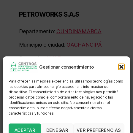
PETROWORKS S.A.S
Departamento:
CUNDINAMARCA
Municipio o ciudad:
GACHANCIPÁ
Proveedor:
UVAE
Gestionar consentimiento
Programa:
TRABAJO EN ALTURAS
Para ofrecer las mejores experiencias, utilizamos tecnologías como
Estado:
APROBADO FORMACIÓN EN
las cookies para almacenar y/o acceder a la información del
EMPRESA
dispositivo. El consentimiento de estas tecnologías nos permitirá
procesar datos como el comportamiento de navegación o las
identificaciones únicas en este sitio. No consentir o retirar el
Sede: BASE GACHANCIPÁ
consentimiento, puede afectar negativamente a ciertas
características y funciones.
Dirección: Kilometro 3 Gachancipa –
Tunja, vereda San Martin
ACEPTAR
DENEGAR
VER PREFERENCIAS