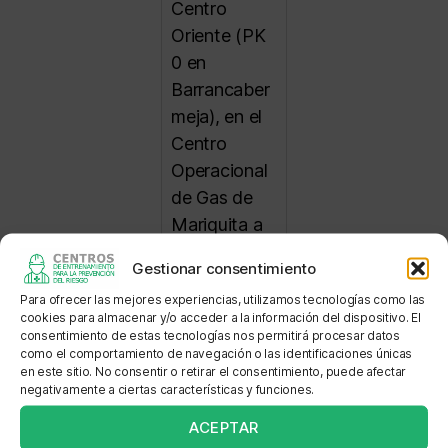
Centro
Oriente (PK
0 en
Barrancaber
meja), en el
Centro
Operacional
de Gas de
Mariquita a
400 metros
Gestionar consentimiento
del centro
Para ofrecer las mejores experiencias, utilizamos tecnologías como las
poblado de
cookies para almacenar y/o acceder a la información del dispositivo. El
Padua,
consentimiento de estas tecnologías nos permitirá procesar datos
como el comportamiento de navegación o las identificaciones únicas
sobre la vía
en este sitio. No consentir o retirar el consentimiento, puede afectar
Mariquita -
negativamente a ciertas características y funciones.
Manizales a
ACEPTAR
400 metros