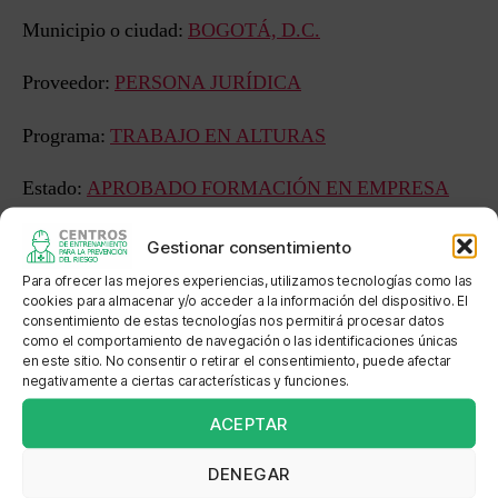
Municipio o ciudad:
BOGOTÁ, D.C.
Proveedor:
PERSONA JURÍDICA
Programa:
TRABAJO EN ALTURAS
Estado:
APROBADO FORMACIÓN EN EMPRESA
Sede: SAFETY SOLUTIONS SAS - ALTURAS
Gestionar consentimiento
Para ofrecer las mejores experiencias, utilizamos tecnologías como las
Dirección: CALLE 36 SUR NO. 69A 33
cookies para almacenar y/o acceder a la información del dispositivo. El
consentimiento de estas tecnologías nos permitirá procesar datos
como el comportamiento de navegación o las identificaciones únicas
Localización:
en este sitio. No consentir o retirar el consentimiento, puede afectar
negativamente a ciertas características y funciones.
ACEPTAR
←
SAFETY HEALTH AND WORK RISK
DENEGAR
CONSULTANTS S.A.S