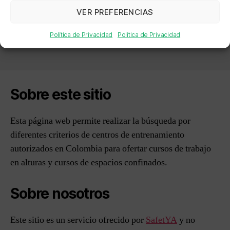
→
SEGURIDAD INDUSTRIAL Y SERVICIOS
VER PREFERENCIAS
PROFESIONALES SAS
Política de Privacidad
Política de Privacidad
Sobre este sitio
Esta página web permite realizar la búsqueda por
diferentes criterios de centros de entrenamiento
autorizados en Colombia para ofertar cursos de trabajo
en alturas y cursos de espacios confinados.
Sobre nosotros
Este sitio es un servicio ofrecido por
SafetYA
y no