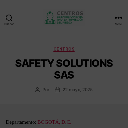
Buscar
Menú
Centros
de
entrenamiento
Categorías
CENTROS
SAFETY SOLUTIONS
SAS
Por
22 mayo, 2025
Autor
Fecha
de
de
la
la
entrada
entrada
Departamento:
BOGOTÁ, D.C.