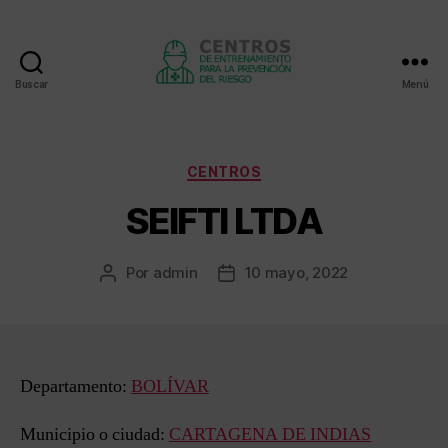
Buscar
Menú
Centros
de
entrenamiento
Categorías
CENTROS
SEIFTI LTDA
Por
admin
10 mayo, 2022
Autor
Fecha
de
de
la
la
entrada
entrada
Departamento:
BOLÍVAR
Municipio o ciudad:
CARTAGENA DE INDIAS