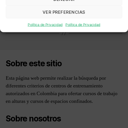
←
ARQUITECTURA Y CONCRETO SAS
VER PREFERENCIAS
→
APRENDIZAJE TÉCNICO EN SEGURIDAD DE
ALTURAS
Política de Privacidad
Política de Privacidad
Sobre este sitio
Esta página web permite realizar la búsqueda por
diferentes criterios de centros de entrenamiento
autorizados en Colombia para ofertar cursos de trabajo
en alturas y cursos de espacios confinados.
Sobre nosotros