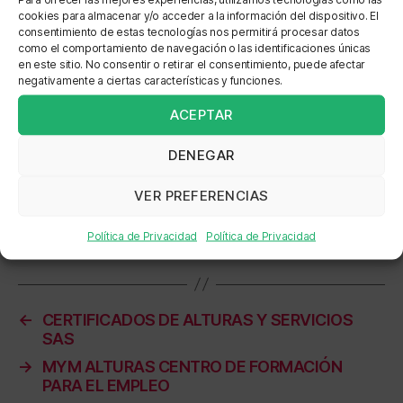
SENA REGIONAL BOLIVAR CENTRO PARA LA
cookies para almacenar y/o acceder a la información del dispositivo. El
INDUSTRIA PETROQUIMICA SERVICIO
consentimiento de estas tecnologías nos permitirá procesar datos
como el comportamiento de navegación o las identificaciones únicas
NACIONAL DE APRENDIZAJE SENA REGIONAL
en este sitio. No consentir o retirar el consentimiento, puede afectar
BOLIVAR CENTRO PARA LA INDUSTRIA
negativamente a ciertas características y funciones.
PETROQUIMICA 9104
ACEPTAR
Dirección: AV PEDRO HEREDIA K49 A -50 AV
DENEGAR
PEDRO HEREDIA K49 A -50
VER PREFERENCIAS
Localización: SECTOR CUATRO VIENTOS AV
PEDRO HEREDIA K49 A -50
Política de Privacidad
Política de Privacidad
←
CERTIFICADOS DE ALTURAS Y SERVICIOS
SAS
→
MYM ALTURAS CENTRO DE FORMACIÓN
PARA EL EMPLEO