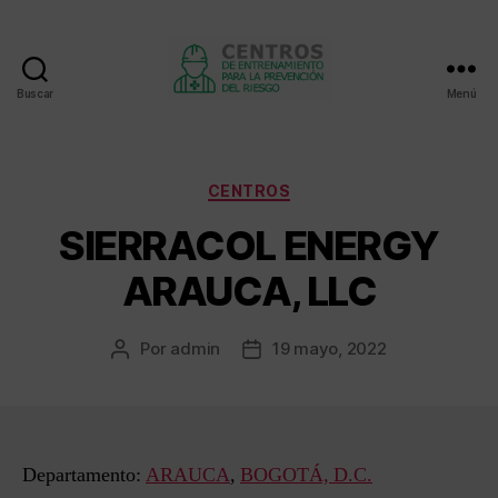
Buscar
Menú
Centros
de
entrenamiento
Categorías
CENTROS
SIERRACOL ENERGY
ARAUCA, LLC
Por
admin
19 mayo, 2022
Autor
Fecha
de
de
la
la
entrada
entrada
Departamento:
ARAUCA
,
BOGOTÁ, D.C.