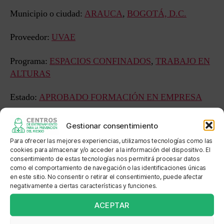
Municipio o ciudad:
ARAUCA
,
BOGOTÁ, D.C.
Proveedor:
UVAE
Programa:
ESPACIOS CONFINADOS
,
TRABAJO EN
ALTURAS
Estado:
APROBADO FORMACIÓN EN EMPRESA
Sede: OCCIDENTAL DE COLOMBIA SIERRACOL
Gestionar consentimiento
ENERGY ARAUCA LLC
Para ofrecer las mejores experiencias, utilizamos tecnologías como las
cookies para almacenar y/o acceder a la información del dispositivo. El
Dirección: LLanos Norte COMPLEJO PETROLERO
consentimiento de estas tecnologías nos permitirá procesar datos
como el comportamiento de navegación o las identificaciones únicas
CAÑO LIMON
en este sitio. No consentir o retirar el consentimiento, puede afectar
negativamente a ciertas características y funciones.
Localización: Operaciones de Oxy en LLN COMPLEJO
ACEPTAR
PETROLERO CAÑO LIMON