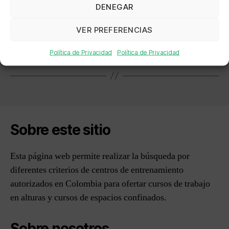
DENEGAR
←
ASS LTDA AMBIENTE SALUD Y SEGURIDAD
VER PREFERENCIAS
LTDA
Política de Privacidad
Política de Privacidad
→
INCAUCA SA
Sobre este sitio
Esta página web permite realizar la búsqueda por
diferentes criterios de centros de entrenamiento
autorizados en Colombia para ofertar cursos de trabajo
en alturas y cursos de espacios confinados.
Sobre nosotros