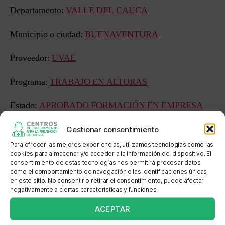
Departamento:
VALLE DEL CAUCA
Municipio o ciudad:
BUENAVENTURA
Proveedor:
UVAE
Programa:
TRABAJO EN ALTURAS
Estado:
APROBADO FORMACIÓN EN EMPRESA
Sede: SOCIEDAD PORTUARIA REGIONAL DE
Gestionar consentimiento
BUENAVENTURA - SEDE BUENAVENTURA
Para ofrecer las mejores experiencias, utilizamos tecnologías como las
cookies para almacenar y/o acceder a la información del dispositivo. El
consentimiento de estas tecnologías nos permitirá procesar datos
Dirección: Avenida Portuaria Edificio Administración /
como el comportamiento de navegación o las identificaciones únicas
Terminal Marítimo
en este sitio. No consentir o retirar el consentimiento, puede afectar
negativamente a ciertas características y funciones.
Localización: Terminal Portuario
ACEPTAR