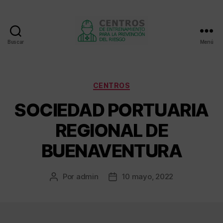
Buscar
Menú
Centros
de
entrenamiento
Categorías
CENTROS
SOCIEDAD PORTUARIA
REGIONAL DE
BUENAVENTURA
Por
admin
10 mayo, 2022
Autor
Fecha
de
de
la
la
entrada
entrada