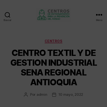
Buscar
Menú
Centros
de
entrenamiento
Categorías
CENTROS
CENTRO TEXTIL Y DE
GESTION INDUSTRIAL
SENA REGIONAL
ANTIOQUIA
Por
admin
10 mayo, 2022
Autor
Fecha
de
de
la
la