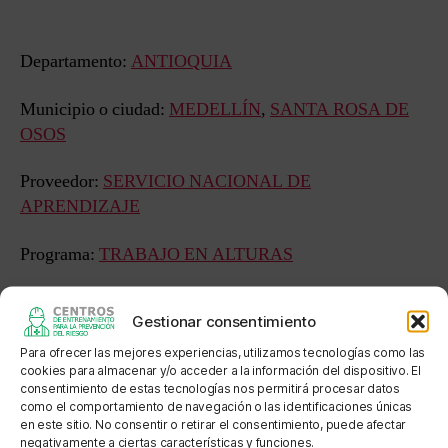
entrada
entrada
Departamento:
ANTIOQUIA
Municipio o ciudad:
MEDELLÍN
,
SANTA ROSA DE
OSOS
Proveedor:
SERVICIO NACIONAL DE
APRENDIZAJE
Programa:
TRABAJO EN ALTURAS
Estado:
APROBADO FORMACIÓN EN EMPRESA
Gestionar consentimiento
Sede: PEDREGAL SENA SUBSEDE SANTA ROSA
Para ofrecer las mejores experiencias, utilizamos tecnologías como las
cookies para almacenar y/o acceder a la información del dispositivo. El
consentimiento de estas tecnologías nos permitirá procesar datos
Dirección: Calle 104 No. 69 120 Cra 29 # 25 -27
como el comportamiento de navegación o las identificaciones únicas
en este sitio. No consentir o retirar el consentimiento, puede afectar
Localización: Barrio Pedregal, 2 cuadras arriba de zenú
negativamente a ciertas características y funciones.