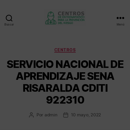
Buscar
Menú
Centros
de
entrenamiento
Categorías
CENTROS
SERVICIO NACIONAL DE
APRENDIZAJE SENA
RISARALDA CDITI
922310
Por
admin
10 mayo, 2022
Autor
Fecha
de
de
la
la