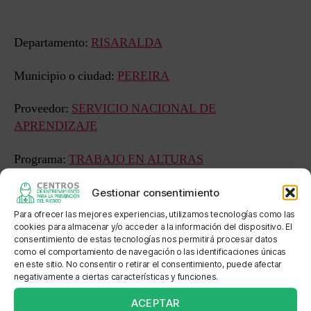
entrada
entrada
Departamento:
RISARALDA
Municipio o ciudad:
PEREIRA
Proveedor:
SERVICIO NACIONAL DE
APRENDIZAJE
Programa:
TRABAJO EN ALTURAS
Estado:
APROBADO FORMACIÓN EN EMPRESA
Gestionar consentimiento
Para ofrecer las mejores experiencias, utilizamos tecnologías como las
Sede: CENTRO DE DISEÑO E INNOVACION
cookies para almacenar y/o acceder a la información del dispositivo. El
consentimiento de estas tecnologías nos permitirá procesar datos
TECNOLOGICA INDUSTRIAL
como el comportamiento de navegación o las identificaciones únicas
en este sitio. No consentir o retirar el consentimiento, puede afectar
Dirección: CALLE 26 TRANSV 7
negativamente a ciertas características y funciones.
ACEPTAR
Localización: BARRIO SANTA ISABEL