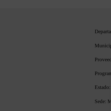
Depart
Municip
Provee
Progra
Estado
Sede: