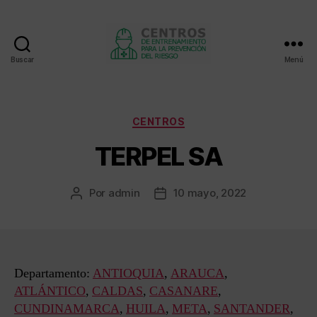
Buscar
Menú
Centros
de
entrenamiento
Categorías
CENTROS
TERPEL SA
Por
admin
10 mayo, 2022
Autor
Fecha
de
de
la
la
entrada
entrada
Departamento:
ANTIOQUIA
,
ARAUCA
,
ATLÁNTICO
,
CALDAS
,
CASANARE
,
CUNDINAMARCA
,
HUILA
,
META
,
SANTANDER
,