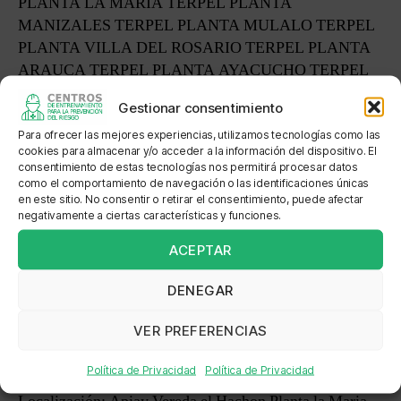
PLANTA LA MARIA TERPEL PLANTA
MANIZALES TERPEL PLANTA MULALO TERPEL
PLANTA VILLA DEL ROSARIO TERPEL PLANTA
ARAUCA TERPEL PLANTA AYACUCHO TERPEL
PLANTA BARANOA TERPEL PLANTA CHIMITA
Gestionar consentimiento
TERPEL PLANTA CONJUNTA NEIVA TERPEL
PLANTA FORTUNA
Para ofrecer las mejores experiencias, utilizamos tecnologías como las
cookies para almacenar y/o acceder a la información del dispositivo. El
consentimiento de estas tecnologías nos permitirá procesar datos
Dirección: Km 13 Vía Apiay Vereda El Hachón Meta
como el comportamiento de navegación o las identificaciones únicas
Km 13 vía Apiay Carrera 64 C No. 89-112 AUTOPISTA
en este sitio. No consentir o retirar el consentimiento, puede afectar
negativamente a ciertas características y funciones.
NORTE AEROPUERTO JOSE MARIA CORDOBA
KM 3 VIA LA VEGA kM 1 VIA AGUAZUL
ACEPTAR
CARRERA 64C # 89-112 KILOMETRO 12
DENEGAR
KILOMETRO 5.6 Anillo vial Km 7 Redoma Villa del
Rosario Cra 19 # 1-327 CRUCE LA MATA VIA AL
VER PREFERENCIAS
MAR KM 3 KILOMETRO 6 KILOMETRO 4 CALLE
100 # 10-99 KM5 VIA BARRANCABERMEJA
Política de Privacidad
Política de Privacidad